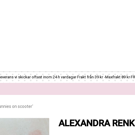
verans vi skickar oftast inom 24 h vardagar Frakt från 39 kr -Maxfrakt 89 kr F
nies on scooter'
ALEXANDRA RENKE -