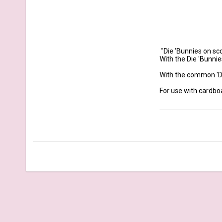
 "Die 'Bunnies on scooter'"

With the Die 'Bunnie
With the common 'Di
For use with cardboard
Material: 100% steel
Size 'scooter': ca. 1 
Pieces: 5 dies