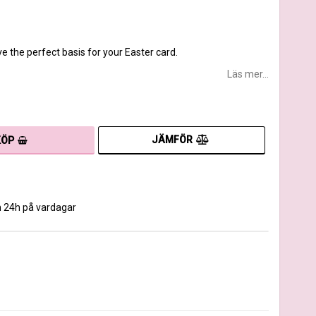
e the perfect basis for your Easter card.
Läs mer...
JÄMFÖR
KÖP
m 24h på vardagar