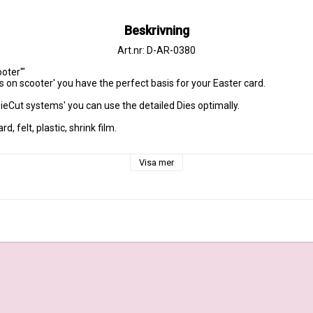
Beskrivning
Art.nr: D-AR-0380
s on scooter' you have the perfect basis for your Easter card.

eCut systems' you can use the detailed Dies optimally.

, felt, plastic, shrink film.



Visa mer
x 1.35 inches
