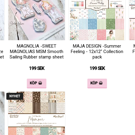
MAGNOLIA -SWEET
MAJA DESIGN -Summer
ze
MAGNOLIAS MSM Smooth
Feeling - 12x12" Collection
F
et
Sailing Rubber stamp sheet
pack
199 SEK
199 SEK
KÖP
KÖP
NYHET