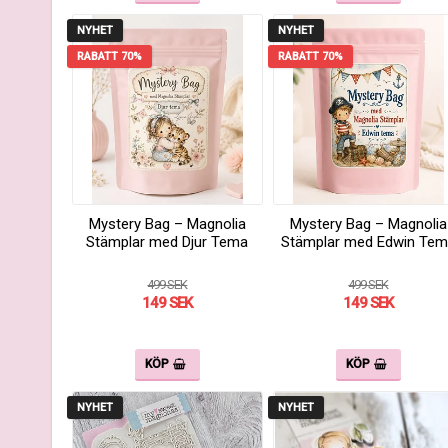
NYHET
NYHET
RABATT 70%
RABATT 70%
Mystery Bag – Magnolia
Mystery Bag – Magnolia
Stämplar med Djur Tema
Stämplar med Edwin Te
499 SEK
499 SEK
149 SEK
149 SEK
KÖP
KÖP
NYHET
NYHET