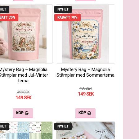
HET
NYHET
BATT 70%
RABATT 70%
Mystery Bag – Magnolia
Mystery Bag – Magnolia
Stämplar med Jul-Vinter
Stämplar med Sommartema
tema
499 SEK
499 SEK
149 SEK
149 SEK
KÖP
KÖP
HET
NYHET