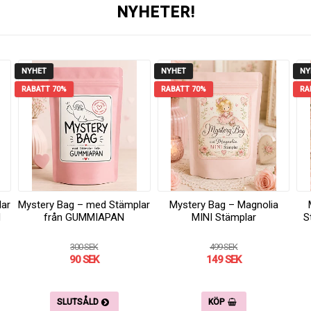
NYHETER!
NYHET
NYHET
NY
RABATT 70%
RABATT 70%
RA
lar
Mystery Bag – med Stämplar
Mystery Bag – Magnolia
N
från GUMMIAPAN
MINI Stämplar
S
300 SEK
499 SEK
90 SEK
149 SEK
SLUTSÅLD
KÖP