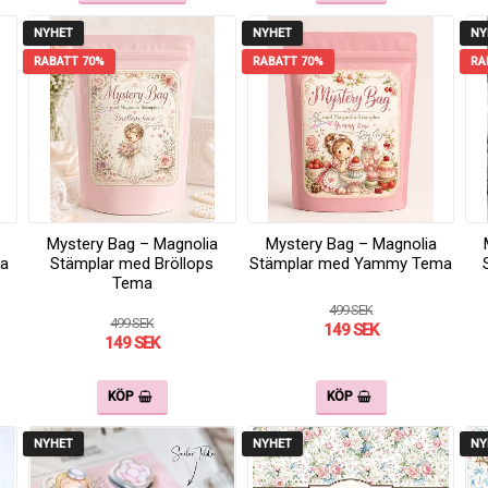
NYHET
NYHET
NY
RABATT 70%
RABATT 70%
RA
Mystery Bag – Magnolia
Mystery Bag – Magnolia
ma
Stämplar med Bröllops
Stämplar med Yammy Tema
Tema
499 SEK
499 SEK
149 SEK
149 SEK
KÖP
KÖP
NYHET
NYHET
NY