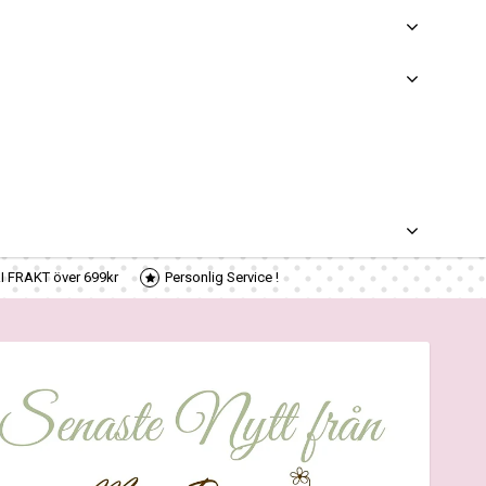
RI FRAKT över 699kr
Personlig Service !