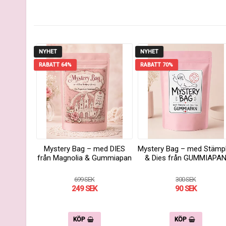
NYHET
NYHET
RABATT 64%
RABATT 70%
Mystery Bag – med DIES
Mystery Bag – med Stämp
från Magnolia & Gummiapan
& Dies från GUMMIAPA
699 SEK
300 SEK
249 SEK
90 SEK
KÖP
KÖP