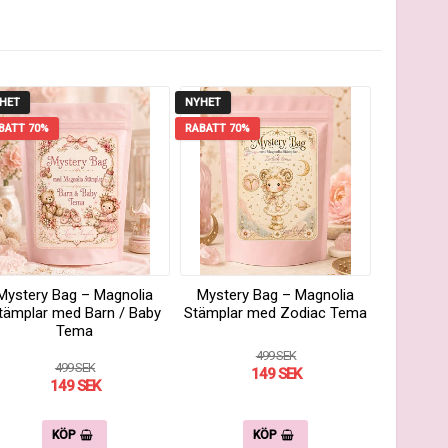
HET
NYHET
BATT 70%
RABATT 70%
Mystery Bag – Magnolia
Mystery Bag – Magnolia
tämplar med Barn / Baby
Stämplar med Zodiac Tema
Tema
499 SEK
499 SEK
149 SEK
149 SEK
KÖP
KÖP