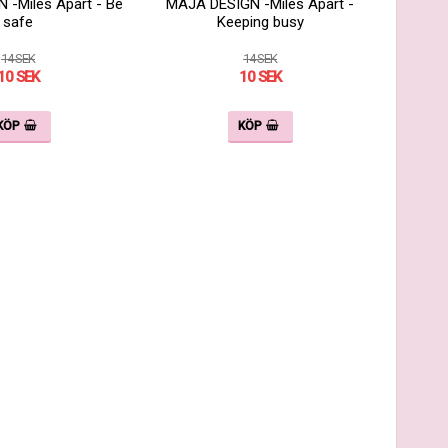
-Miles Apart - Be
MAJA DESIGN -Miles Apart -
safe
Keeping busy
14 SEK
14 SEK
10 SEK
10 SEK
KÖP
KÖP