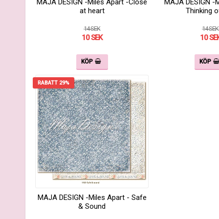
MAJA DESIGN -Miles Apart -Close
MAJA DESIGN -Mi
at heart
Thinking o
14 SEK
14 SEK
10 SEK
10 SE
KÖP
KÖP
RABATT 29%
MAJA DESIGN -Miles Apart - Safe
& Sound