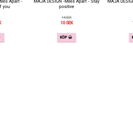
les Apart -
MAJA DESIGN -Miles Apart - Stay
MAJA DESIGN 
f you
positive
14 SEK
K
10 SEK
KÖP