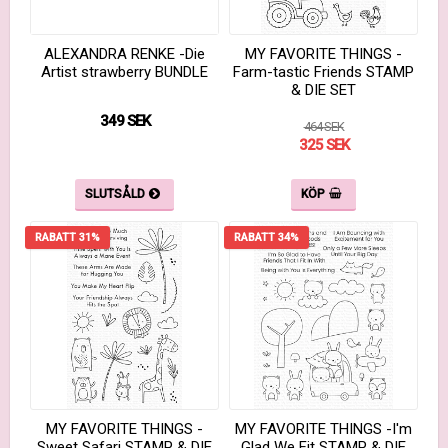
ALEXANDRA RENKE -Die
MY FAVORITE THINGS -
Artist strawberry BUNDLE
Farm-tastic Friends STAMP
& DIE SET
349 SEK
464 SEK
325 SEK
SLUTSÅLD
KÖP
RABATT 31%
RABATT 34%
MY FAVORITE THINGS -
MY FAVORITE THINGS -I'm
Sweet Safari STAMP & DIE
Glad We Fit STAMP & DIE