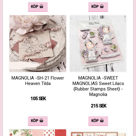
KÖP
KÖP
MAGNOLIA -SH-21 Flower
MAGNOLIA -SWEET
Heaven Tilda
MAGNOLIAS Sweet Lilacs
{Rubber Stamps Sheet} -
Magnolia
105 SEK
215 SEK
KÖP
KÖP