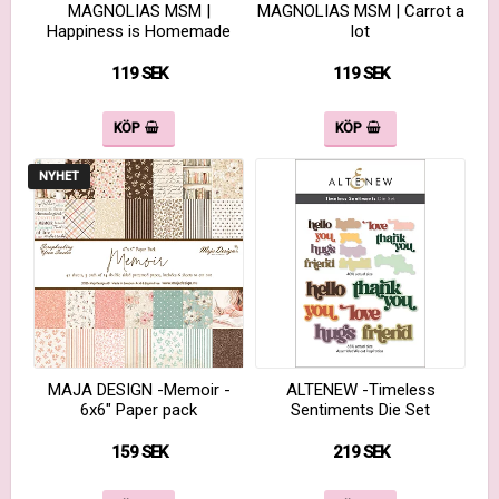
MAGNOLIAS MSM |
MAGNOLIAS MSM | Carrot a
Happiness is Homemade
lot
119 SEK
119 SEK
KÖP
KÖP
NYHET
MAJA DESIGN -Memoir -
ALTENEW -Timeless
6x6" Paper pack
Sentiments Die Set
159 SEK
219 SEK