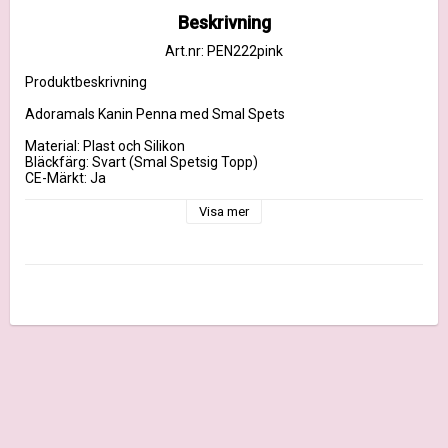
Beskrivning
Art.nr: PEN222pink
Produktbeskrivning

Adoramals Kanin Penna med Smal Spets

Material: Plast och Silikon

Bläckfärg: Svart (Smal Spetsig Topp)

CE-Märkt: Ja

Ej Lämplig För: 0 - 3 År

EN71: Ja

Visa mer
Mått	Höjd 20cm Bredd 2.5cm Djup 2cm