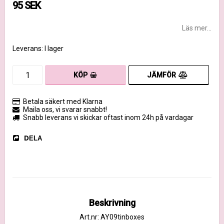
95 SEK
Läs mer...
Leverans:
I lager
JÄMFÖR
KÖP
Betala säkert med Klarna
Maila oss, vi svarar snabbt!
Snabb leverans vi skickar oftast inom 24h på vardagar
DELA
Beskrivning
Art.nr: AY09tinboxes