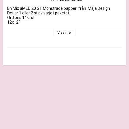
En Mix aMED 20 ST Mönstrade papper  från  Maja Design 

Det är 1 eller 2 st av varje i paketet.

Ord pris 14kr st

12x12"
Visa mer