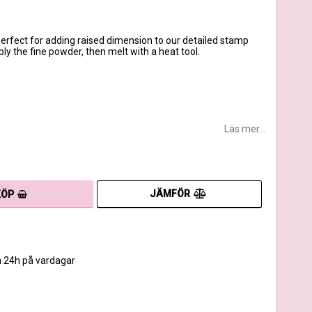
rfect for adding raised dimension to our detailed stamp
ly the fine powder, then melt with a heat tool.
Läs mer...
JÄMFÖR
KÖP
m 24h på vardagar