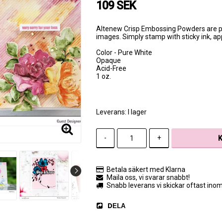
109 SEK
Altenew Crisp Embossing Powders are pe
images. Simply stamp with sticky ink, app
Color - Pure White
Opaque
Acid-Free
1 oz.
Leverans:
I lager
-
+
Betala säkert med Klarna
Maila oss, vi svarar snabbt!
Snabb leverans vi skickar oftast ino
DELA