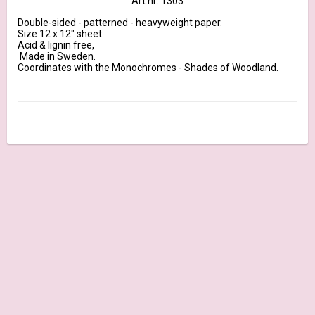
Art.nr: 1303
Double-sided - patterned - heavyweight paper. 

Size 12 x 12" sheet 

Acid & lignin free,

 Made in Sweden. 
