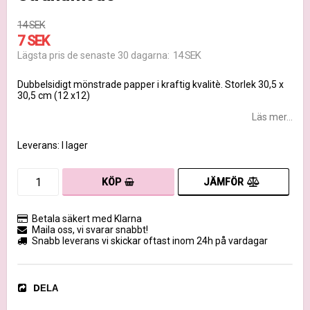
14 SEK
7 SEK
14 SEK
Lägsta pris de senaste 30 dagarna
Dubbelsidigt mönstrade papper i kraftig kvalitè. Storlek 30,5 x
30,5 cm (12 x12)
Läs mer...
Leverans:
I lager
JÄMFÖR
KÖP
Betala säkert med Klarna
Maila oss, vi svarar snabbt!
Snabb leverans vi skickar oftast inom 24h på vardagar
DELA