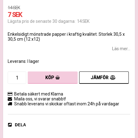
14 SEK
7 SEK
14 SEK
Lägsta pris de senaste 30 dagarna
Enkelsidigt mönstrade papper i kraftig kvalitet. Storlek 30,5 x
30,5 cm (12 x12)
Läs mer...
Leverans:
I lager
JÄMFÖR
KÖP
Betala säkert med Klarna
Maila oss, vi svarar snabbt!
Snabb leverans vi skickar oftast inom 24h på vardagar
DELA